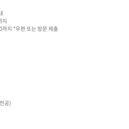
내
0까지
18:00까지 *우편 또는 방문 제출
전공)